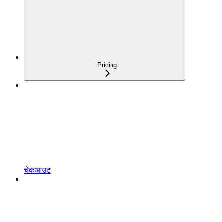
Pricing
चेकआउट