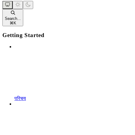
Search...
⌘
K
Getting Started
परिचय