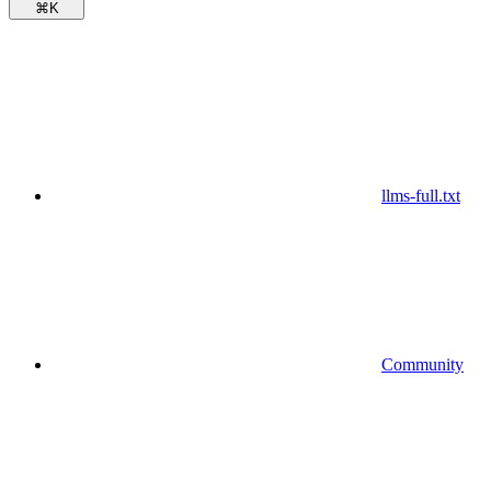
⌘
K
llms-full.txt
Community