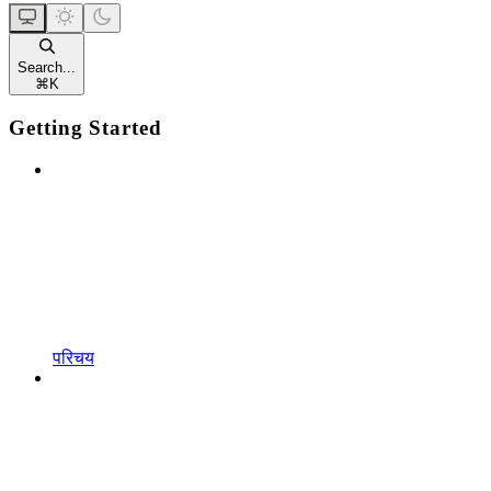
Search...
⌘
K
Getting Started
परिचय