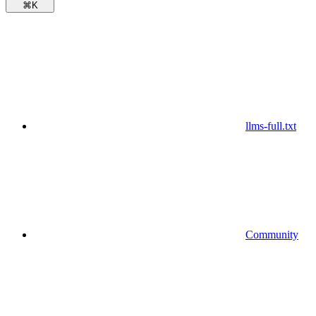
⌘
K
llms-full.txt
Community