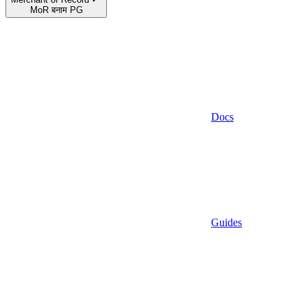
MoR बनाम PG
Docs
Guides