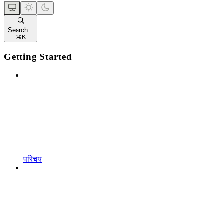
Search...
⌘
K
Getting Started
परिचय