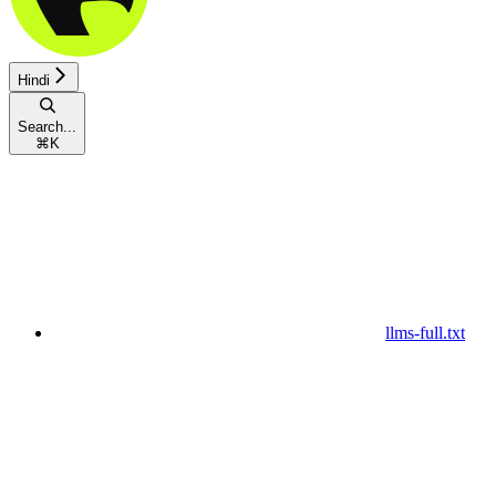
Hindi
Search...
⌘
K
llms-full.txt