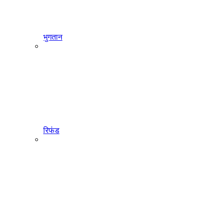
भुगतान
रिफंड