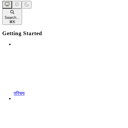
Search...
⌘
K
Getting Started
परिचय