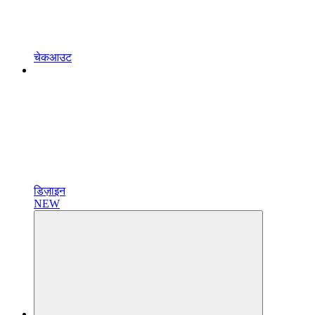
चेकआउट
डिज़ाइन
NEW