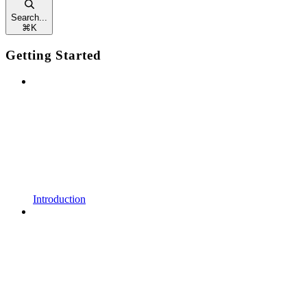
Search...
⌘
K
Getting Started
Introduction