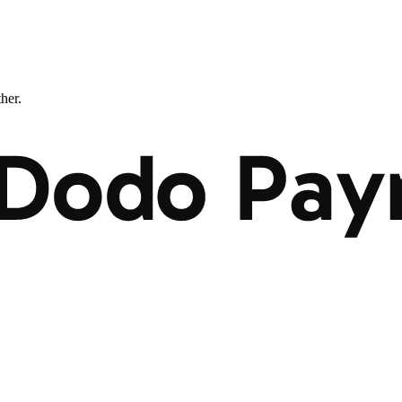
ther.