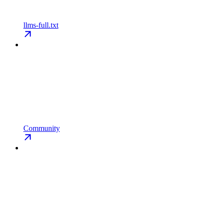
llms-full.txt
Community