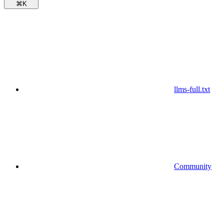
⌘
K
llms-full.txt
Community