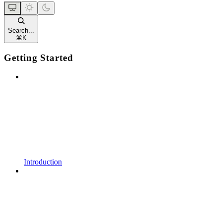
Search...
⌘
K
Getting Started
Introduction