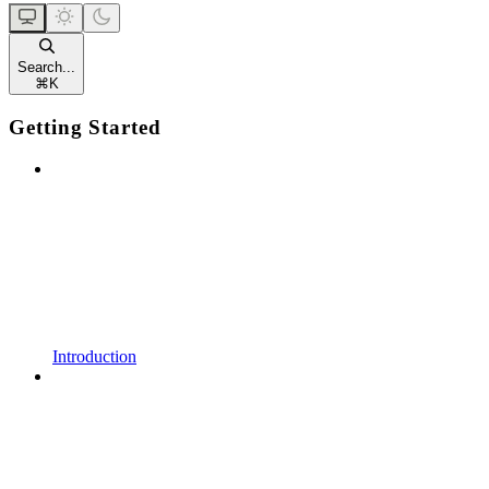
Search...
⌘
K
Getting Started
Introduction