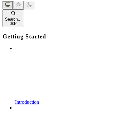
Search...
⌘
K
Getting Started
Introduction