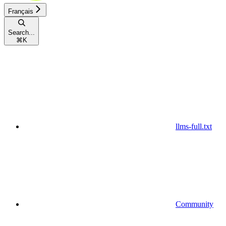
Français
Search...
⌘
K
llms-full.txt
Community