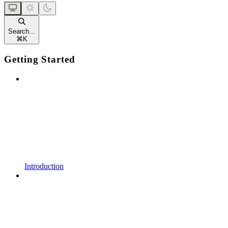
Search...
⌘
K
Getting Started
Introduction