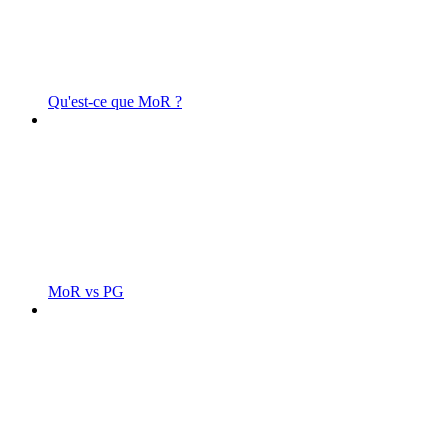
Qu'est-ce que MoR ?
MoR vs PG