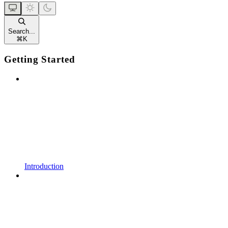
Search...
⌘
K
Getting Started
Introduction