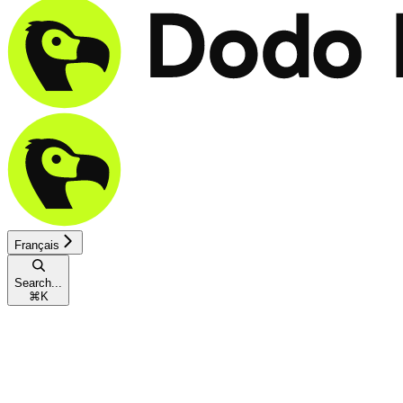
Français
Search...
⌘
K