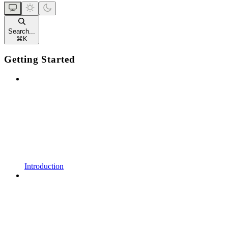
Search...
⌘
K
Getting Started
Introduction