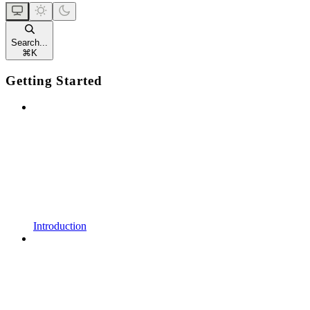
Search...
⌘
K
Getting Started
Introduction