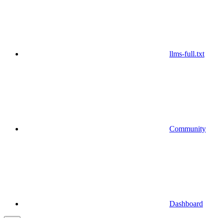
llms-full.txt
Community
Dashboard