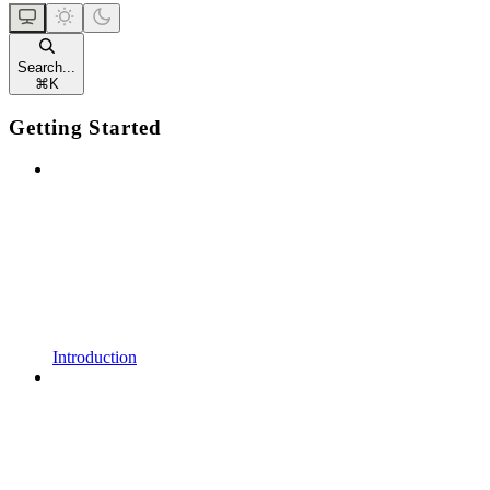
Search...
⌘
K
Getting Started
Introduction