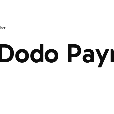
ther.