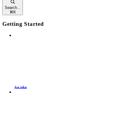
Search...
⌘
K
Getting Started
مقدمة