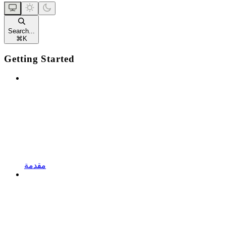
Search...
⌘
K
Getting Started
مقدمة