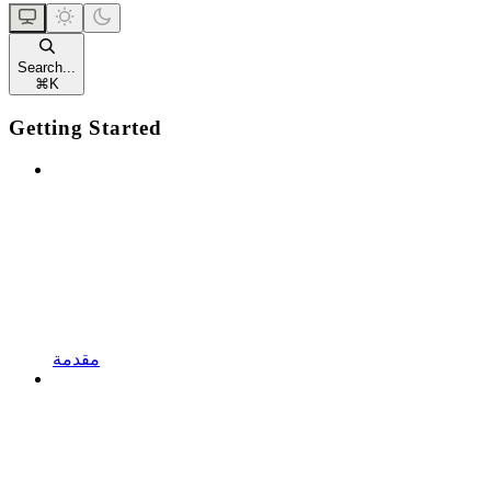
Search...
⌘
K
Getting Started
مقدمة