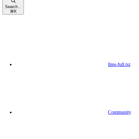
Search...
⌘
K
llms-full.txt
Community