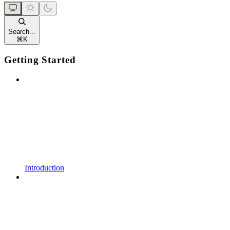
Search...
⌘
K
Getting Started
Introduction