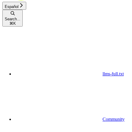
Español
Search...
⌘
K
llms-full.txt
Community