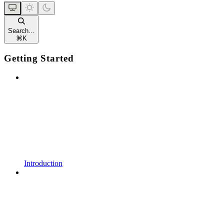
Search...
⌘
K
Getting Started
Introduction