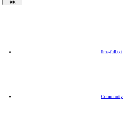
⌘
K
llms-full.txt
Community