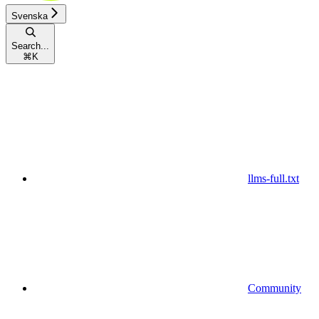
Svenska
Search...
⌘
K
llms-full.txt
Community