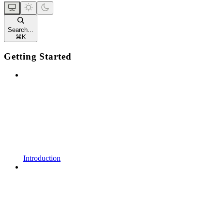
Search...
⌘
K
Getting Started
Introduction