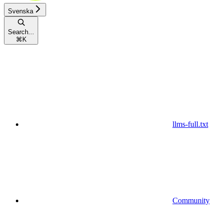
Svenska
Search...
⌘
K
llms-full.txt
Community