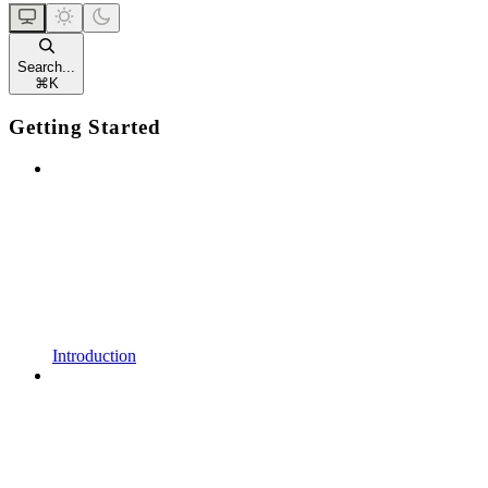
Search...
⌘
K
Getting Started
Introduction