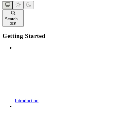
Search...
⌘
K
Getting Started
Introduction