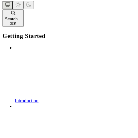
Search...
⌘
K
Getting Started
Introduction