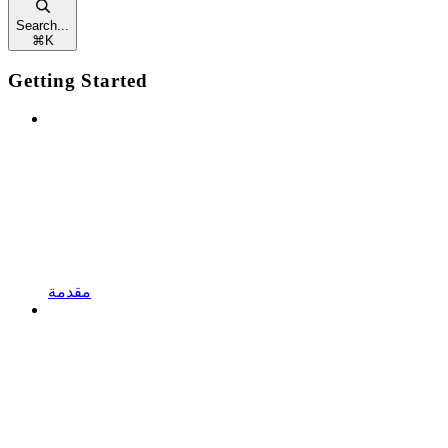
Search...
⌘
K
Getting Started
مقدمة