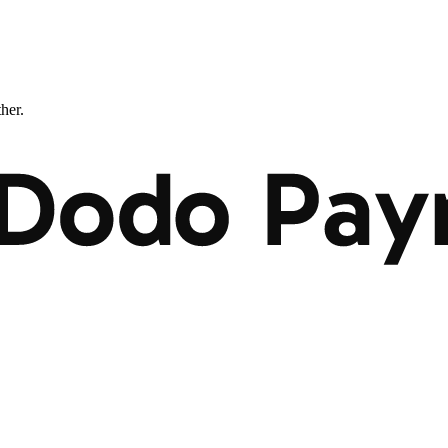
ther.