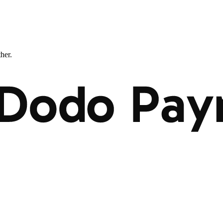
ther.