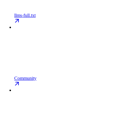
llms-full.txt
Community