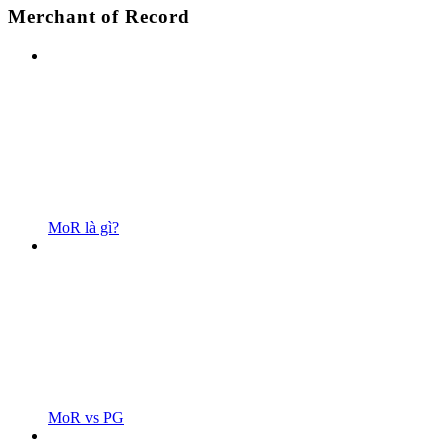
Merchant of Record
MoR là gì?
MoR vs PG