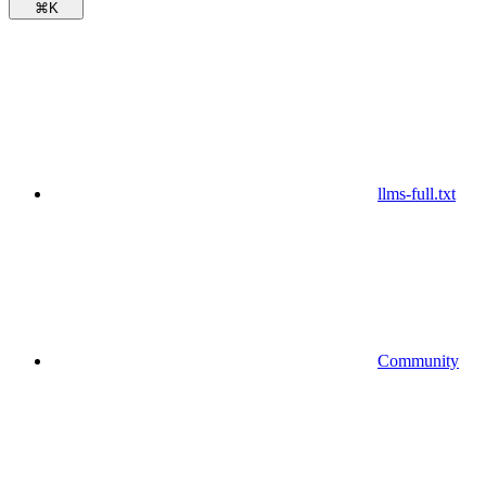
⌘
K
llms-full.txt
Community