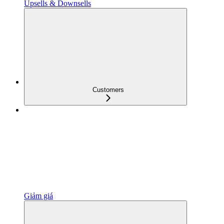
Upsells & Downsells
Customers
Giảm giá