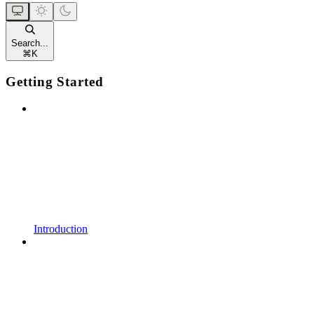
Search...
⌘
K
Getting Started
Introduction