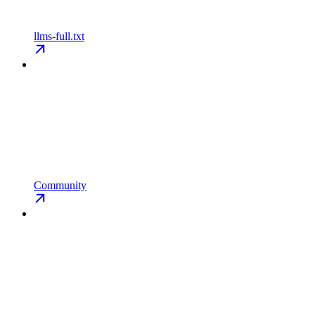
llms-full.txt
Community