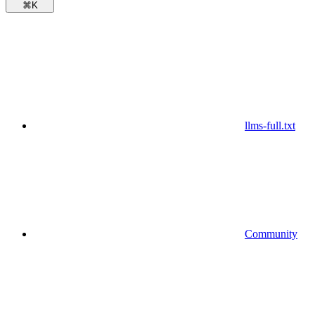
⌘
K
llms-full.txt
Community