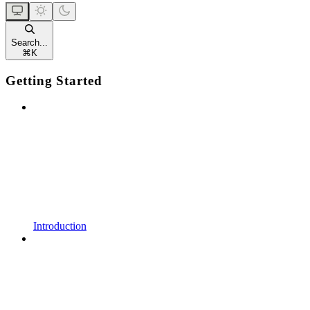
Search...
⌘
K
Getting Started
Introduction