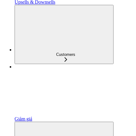
Upsells & Downsells
Customers
Giảm giá