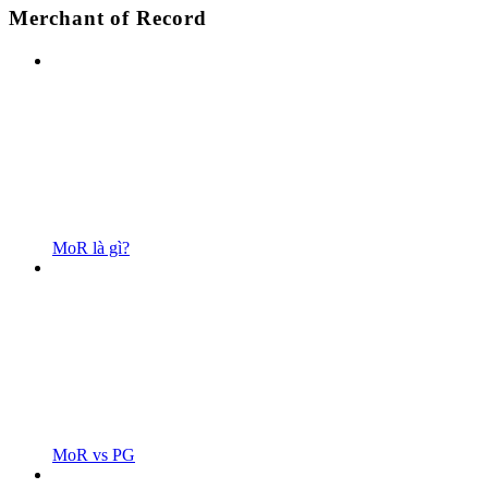
Merchant of Record
MoR là gì?
MoR vs PG