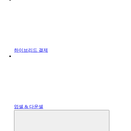
하이브리드 결제
업셀 & 다운셀