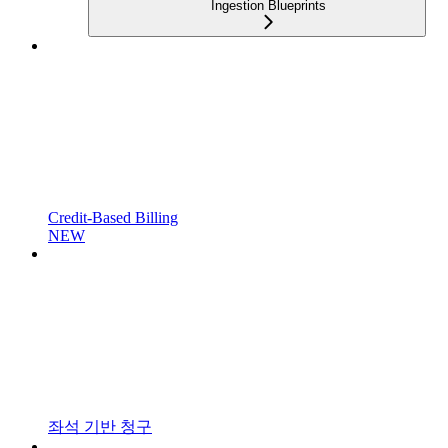
Ingestion Blueprints
Credit-Based Billing
NEW
좌석 기반 청구