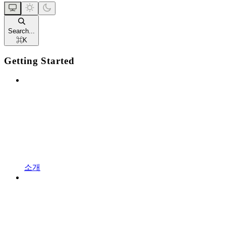
Search...
⌘
K
Getting Started
소개