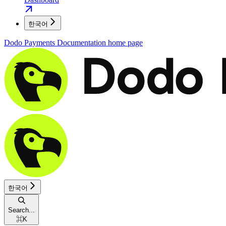
한국어
Dodo Payments Documentation
home page
한국어
Search...
⌘
K