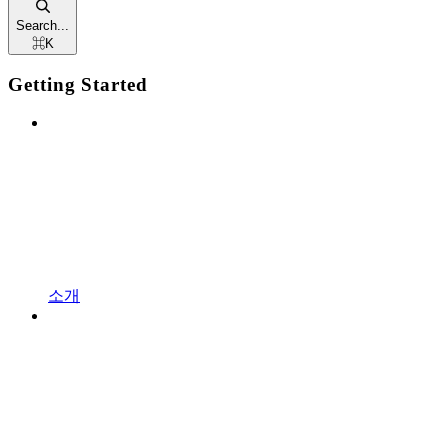
Search...
⌘
K
Getting Started
소개