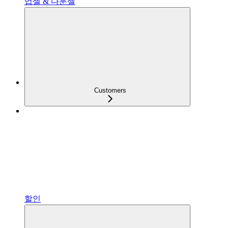
업셀 & 다운셀
Customers
할인