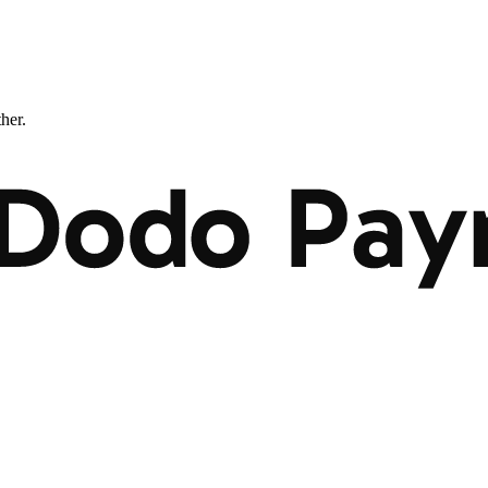
ther.