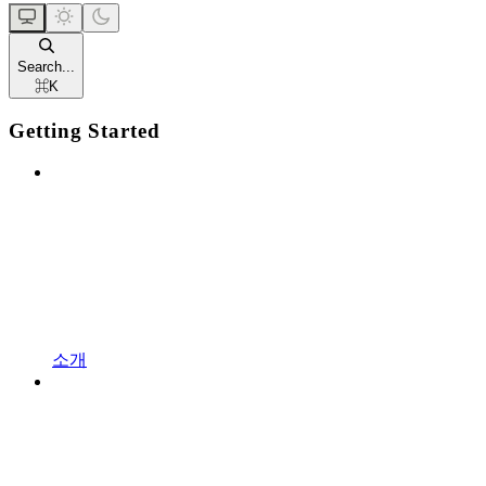
Search...
⌘
K
Getting Started
소개