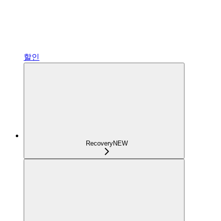
할인
Recovery
NEW