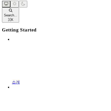
Search...
⌘
K
Getting Started
소개