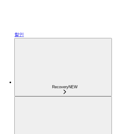
할인
Recovery
NEW