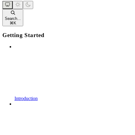
Search...
⌘
K
Getting Started
Introduction