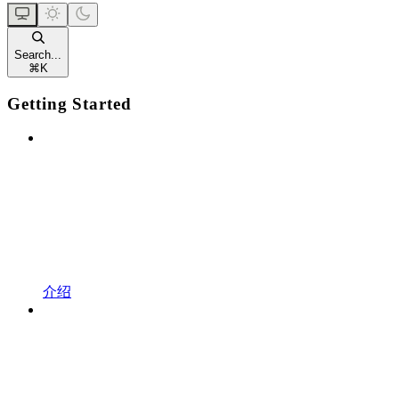
Search...
⌘
K
Getting Started
介绍