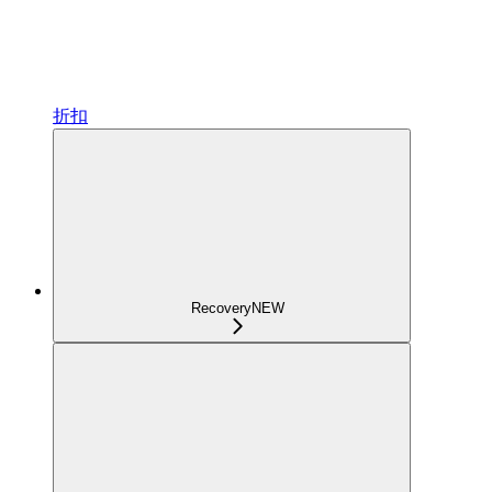
折扣
Recovery
NEW