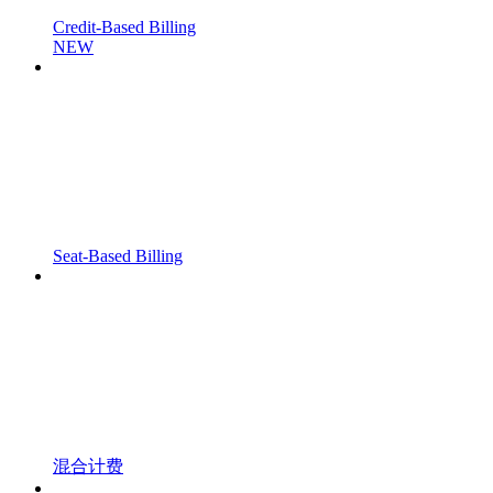
Credit-Based Billing
NEW
Seat-Based Billing
混合计费