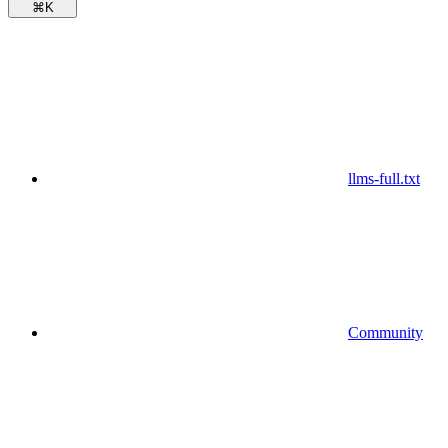
⌘
K
llms-full.txt
Community