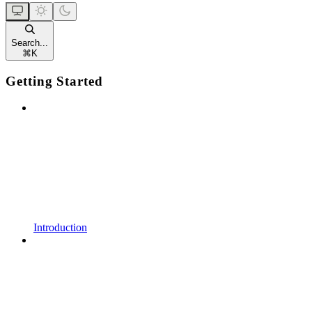
Search...
⌘
K
Getting Started
Introduction