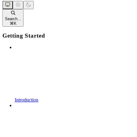
Search...
⌘
K
Getting Started
Introduction