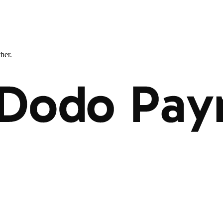
ther.