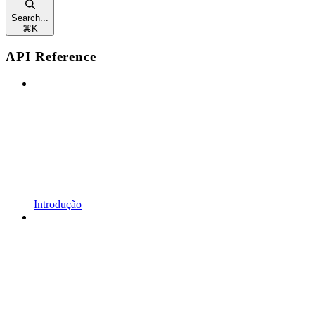
Search...
⌘
K
API Reference
Introdução