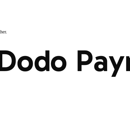
ther.