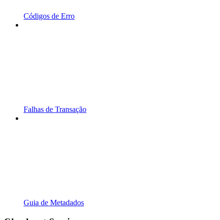
Códigos de Erro
Falhas de Transação
Guia de Metadados