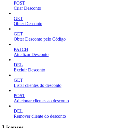
POST
Criar Desconto
GET
Obter Desconto
GET
Obter Desconto pelo Código
PATCH
Atualizar Desconto
DEL
Excluir Desconto
GET
Listar clientes do desconto
POST
Adicionar clientes ao desconto
DEL
Remover cliente do desconto
Licenses