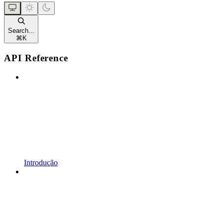
Search...
⌘
K
API Reference
Introdução