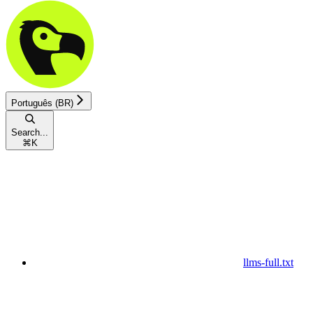
Português (BR)
Search...
⌘
K
llms-full.txt