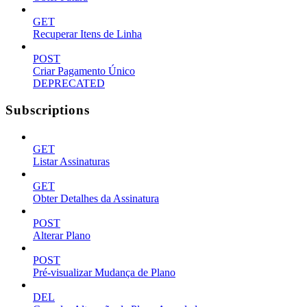
GET
Recuperar Itens de Linha
POST
Criar Pagamento Único
DEPRECATED
Subscriptions
GET
Listar Assinaturas
GET
Obter Detalhes da Assinatura
POST
Alterar Plano
POST
Pré-visualizar Mudança de Plano
DEL