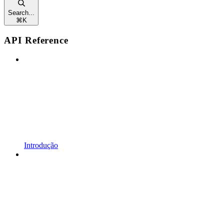
Search...
⌘
K
API Reference
Introdução