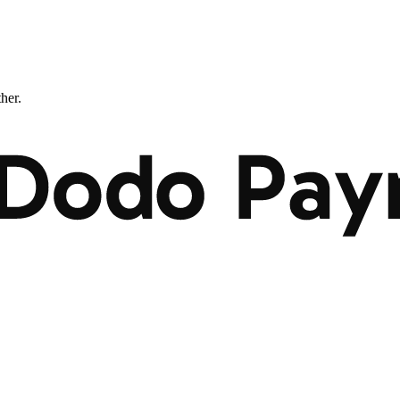
ther.