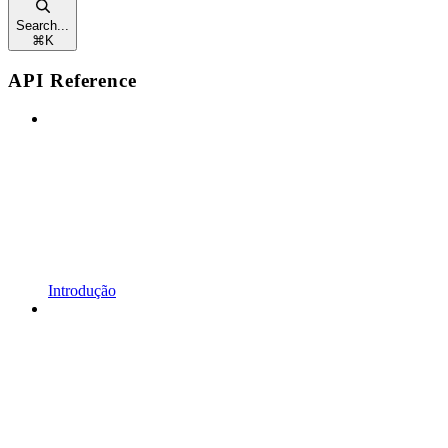
Search...
⌘
K
API Reference
Introdução