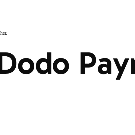
ther.