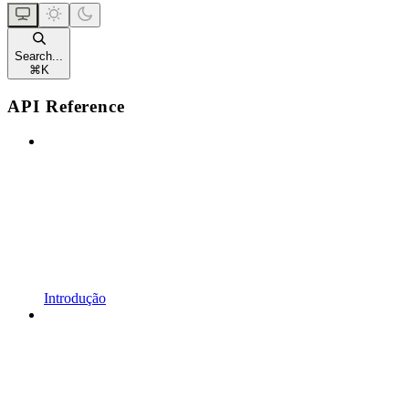
Search...
⌘
K
API Reference
Introdução