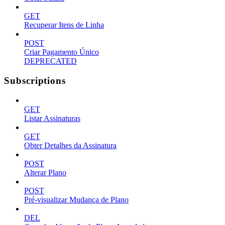
GET
Recuperar Itens de Linha
POST
Criar Pagamento Único
DEPRECATED
Subscriptions
GET
Listar Assinaturas
GET
Obter Detalhes da Assinatura
POST
Alterar Plano
POST
Pré-visualizar Mudança de Plano
DEL