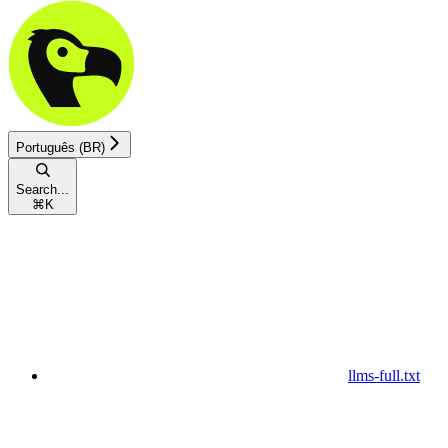
Português (BR)
Search...
⌘
K
llms-full.txt