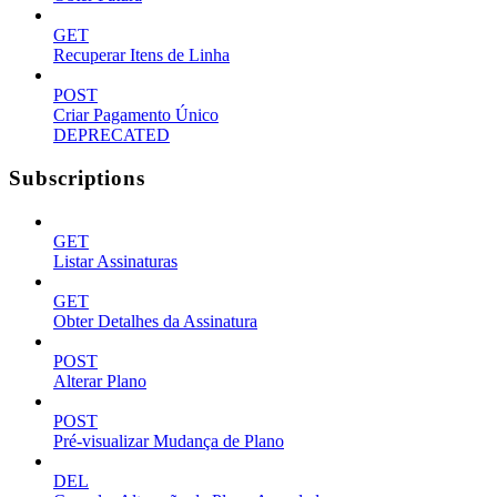
GET
Recuperar Itens de Linha
POST
Criar Pagamento Único
DEPRECATED
Subscriptions
GET
Listar Assinaturas
GET
Obter Detalhes da Assinatura
POST
Alterar Plano
POST
Pré-visualizar Mudança de Plano
DEL