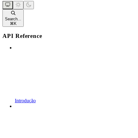
Search...
⌘
K
API Reference
Introdução