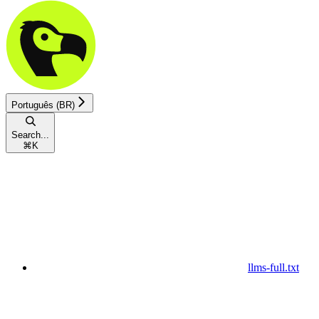
Português (BR)
Search...
⌘
K
llms-full.txt