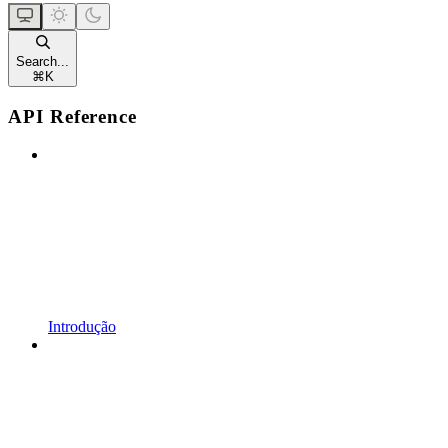
Search...
⌘
K
API Reference
Introdução