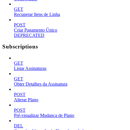
GET
Recuperar Itens de Linha
POST
Criar Pagamento Único
DEPRECATED
Subscriptions
GET
Listar Assinaturas
GET
Obter Detalhes da Assinatura
POST
Alterar Plano
POST
Pré-visualizar Mudança de Plano
DEL