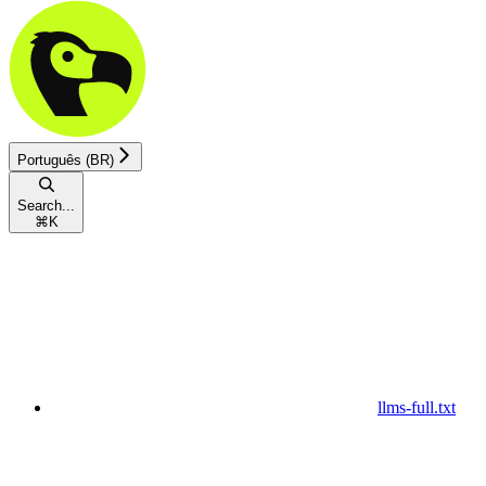
Português (BR)
Search...
⌘
K
llms-full.txt