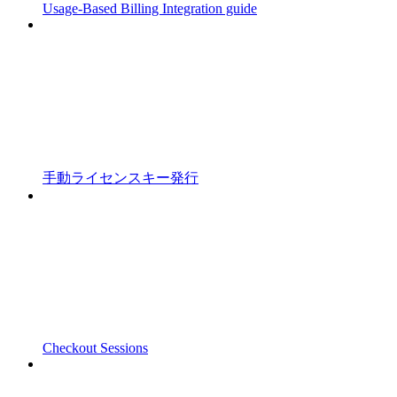
Usage-Based Billing Integration guide
手動ライセンスキー発行
Checkout Sessions