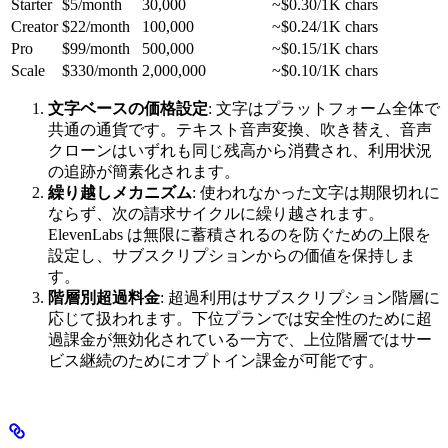
Starter
$5/month
30,000
~$0.30/1K chars
Creator
$22/month
100,000
~$0.24/1K chars
Pro
$99/month
500,000
~$0.15/1K chars
Scale
$330/month
2,000,000
~$0.10/1K chars
文字ベースの価格設定
: 文字はプラットフォーム全体で
共通の通貨です。テキスト音声変換、吹き替え、音声
クローンはいずれも同じ残高から消費され、利用状況
の追跡が簡素化されます。
繰り越しメカニズム
: 使われなかった文字は期限切れに
ならず、次の請求サイクルに繰り越されます。
ElevenLabs は無限に蓄積されるのを防ぐための上限を
設定し、サブスクリプションからの価値を保持しま
す。
階層別超過料金
: 超過利用はサブスクリプション階層に
応じて扱われます。下位プランでは安全性のために超
過課金が無効化されている一方で、上位階層ではサー
ビス継続のためにオプトイン課金が可能です。