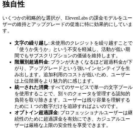
独自性
いくつかの戦略的な選択が、ElevenLabs の課金モデルをユー
ザーの維持とアップグレードの促進に特に効果的にしていま
す。
文字の繰り越し
: 未使用のクレジットを繰り越すことで
「使うか失うか」という不安を軽減し、活動が低い期
間でもサブスクリプションの価値を維持します。
階層別超過料金
: プランが大きくなるほど超過料金が下
がり、アップグレードという強いインセンティブを生
み出します。追加利用のコストが低いため、ユーザー
は上位階層をより魅力的に感じます。
統一された消費
: すべてのサービスで単一の文字プール
を使用することで、別々のクォータを管理する認知的
負荷を取り除きます。ユーザーは残り容量を理解する
ために 1 つの数字だけを追跡すればよいのです。
オプトイン超過課金
: プロフェッショナルユーザーは継
続性のために超過課金を有効にでき、カジュアルユー
ザーは厳格な上限の安全性を享受できます。