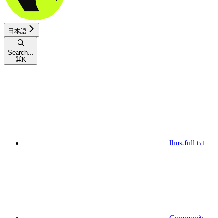
日本語
Search...
⌘
K
llms-full.txt
Community