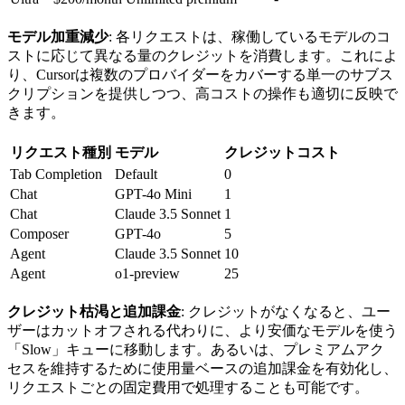
モデル加重減少
: 各リクエストは、稼働しているモデルのコ
ストに応じて異なる量のクレジットを消費します。これによ
り、Cursorは複数のプロバイダーをカバーする単一のサブス
クリプションを提供しつつ、高コストの操作も適切に反映で
きます。
リクエスト種別
モデル
クレジットコスト
Tab Completion
Default
0
Chat
GPT-4o Mini
1
Chat
Claude 3.5 Sonnet
1
Composer
GPT-4o
5
Agent
Claude 3.5 Sonnet
10
Agent
o1-preview
25
クレジット枯渇と追加課金
: クレジットがなくなると、ユー
ザーはカットオフされる代わりに、より安価なモデルを使う
「Slow」キューに移動します。あるいは、プレミアムアク
セスを維持するために使用量ベースの追加課金を有効化し、
リクエストごとの固定費用で処理することも可能です。