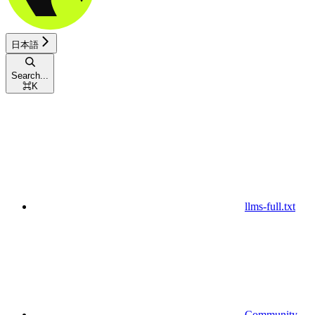
日本語
Search...
⌘
K
llms-full.txt
Community