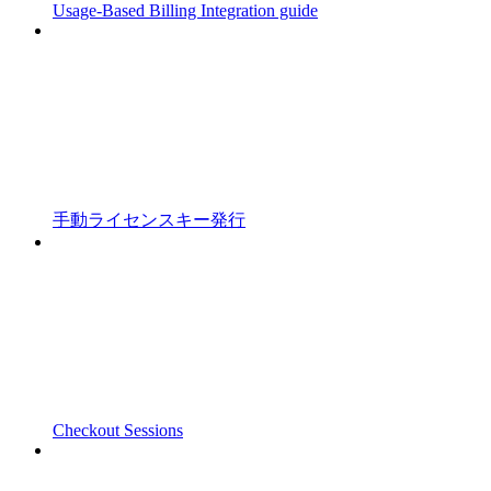
Usage-Based Billing Integration guide
手動ライセンスキー発行
Checkout Sessions