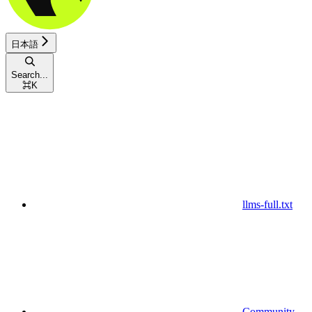
日本語
Search...
⌘
K
llms-full.txt
Community