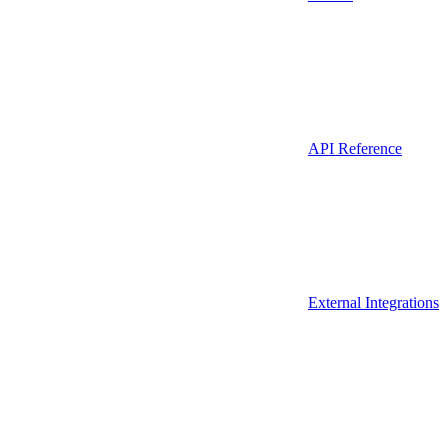
API Reference
External Integrations