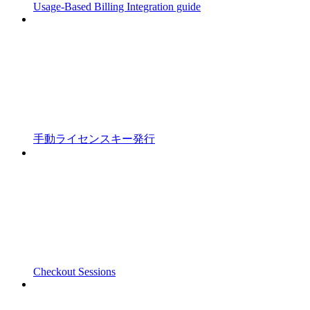
Usage-Based Billing Integration guide
手動ライセンスキー発行
Checkout Sessions