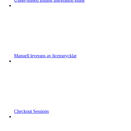
Usage-Based Billing Integration guide
Manuell leverans av licensnycklar
Checkout Sessions