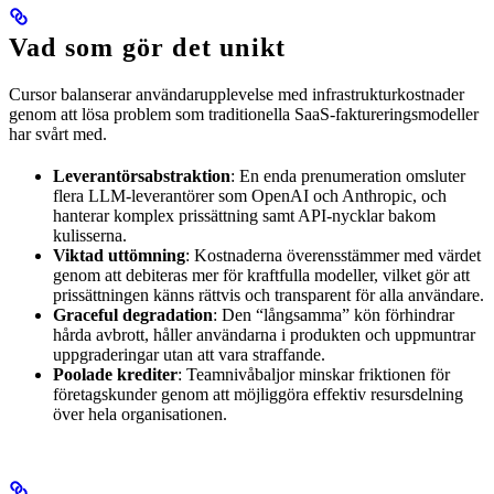
Vad som gör det unikt
Cursor balanserar användarupplevelse med infrastrukturkostnader
genom att lösa problem som traditionella SaaS-faktureringsmodeller
har svårt med.
Leverantörsabstraktion
: En enda prenumeration omsluter
flera LLM-leverantörer som OpenAI och Anthropic, och
hanterar komplex prissättning samt API-nycklar bakom
kulisserna.
Viktad uttömning
: Kostnaderna överensstämmer med värdet
genom att debiteras mer för kraftfulla modeller, vilket gör att
prissättningen känns rättvis och transparent för alla användare.
Graceful degradation
: Den “långsamma” kön förhindrar
hårda avbrott, håller användarna i produkten och uppmuntrar
uppgraderingar utan att vara straffande.
Poolade krediter
: Teamnivåbaljor minskar friktionen för
företagskunder genom att möjliggöra effektiv resursdelning
över hela organisationen.