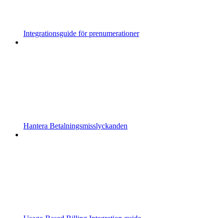
Integrationsguide för prenumerationer
Hantera Betalningsmisslyckanden