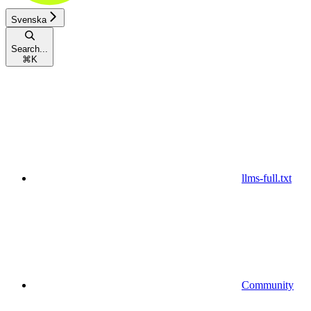
Svenska
Search...
⌘
K
llms-full.txt
Community