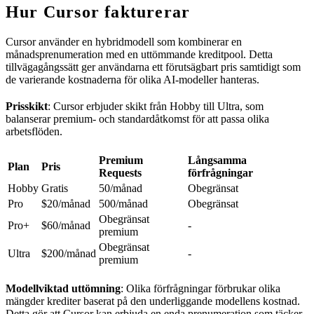
Hur Cursor fakturerar
Cursor använder en hybridmodell som kombinerar en
månadsprenumeration med en uttömmande kreditpool. Detta
tillvägagångssätt ger användarna ett förutsägbart pris samtidigt som
de varierande kostnaderna för olika AI-modeller hanteras.
Prisskikt
: Cursor erbjuder skikt från Hobby till Ultra, som
balanserar premium- och standardåtkomst för att passa olika
arbetsflöden.
Premium
Långsamma
Plan
Pris
Requests
förfrågningar
Hobby
Gratis
50/månad
Obegränsat
Pro
$20/månad
500/månad
Obegränsat
Obegränsat
Pro+
$60/månad
-
premium
Obegränsat
Ultra
$200/månad
-
premium
Modellviktad uttömning
: Olika förfrågningar förbrukar olika
mängder krediter baserat på den underliggande modellens kostnad.
Detta gör att Cursor kan erbjuda en enda prenumeration som täcker