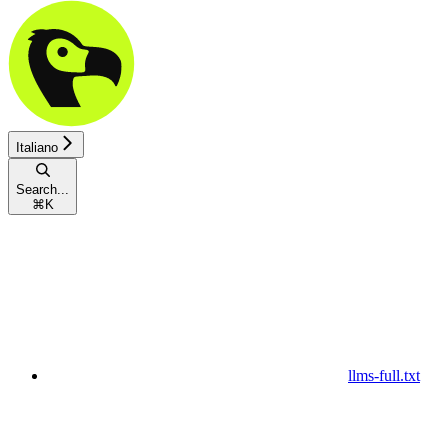
Italiano
Search...
⌘
K
llms-full.txt