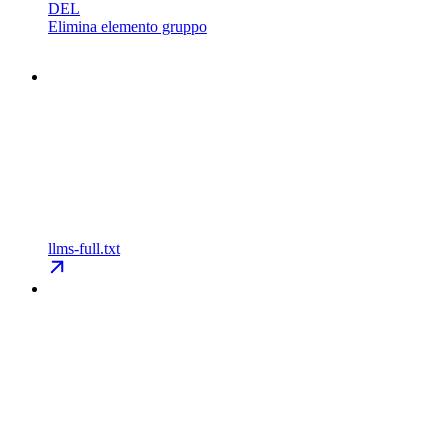
DEL
Elimina elemento gruppo
llms-full.txt