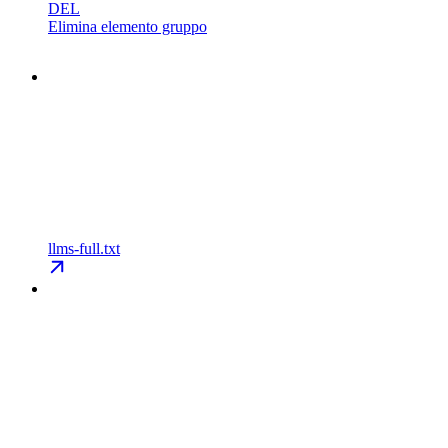
DEL
Elimina elemento gruppo
llms-full.txt