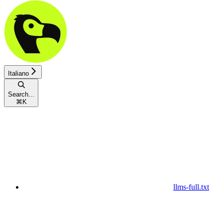
Italiano
Search...
⌘
K
llms-full.txt