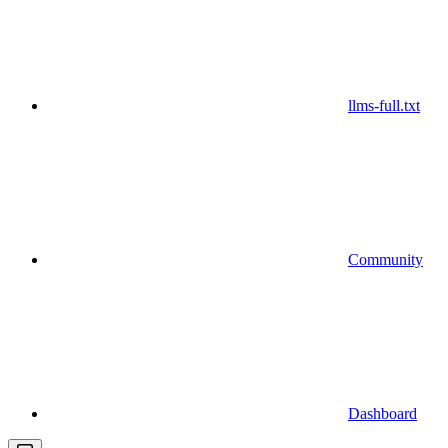
llms-full.txt
Community
Dashboard